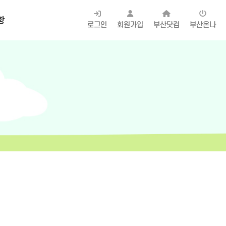
항
로그인
회원가입
부산닷컴
부산온나