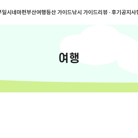
부일시네마
펀부산
여행
등산 가이드
낚시 가이드
리뷰 · 후기
공지사
여행