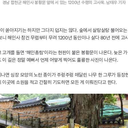
경남 합천군 해인사 봉황문 앞에 서 있는 1200년 수령의 고사목. 남태우 기자
살이 쏟아지기는 하지만 그다지 덥지는 않다. 숲에서 살랑살랑 불어오는 
니 해인사 창건 무렵부터 무려 1200년 동안이나 살다 80년 전에 고
고개를 들면 ‘해인총림’이라는 현판이 붙은 봉황문이 나온다. 늦은 가
도 이 길은 정말 예뻐서 언제 어떻게 찍어도 훌륭한 사진이 나온다.
면 심장 모양의 노란 종이가 주렁주렁 매달린 나무 한 그루가 등장한다
 이곳에 소원을 적고 간절히 기도하면 모든 게 이뤄진다고 한다.