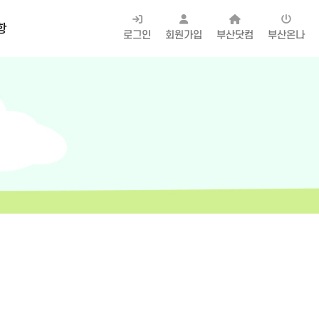
항
로그인
회원가입
부산닷컴
부산온나