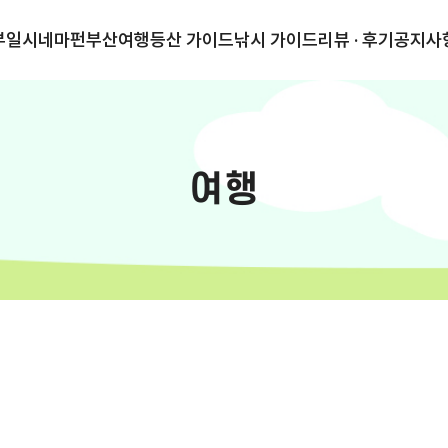
부일시네마
펀부산
여행
등산 가이드
낚시 가이드
리뷰 · 후기
공지사
여행