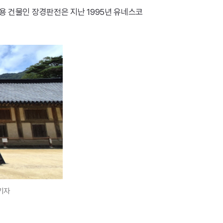
용 건물인 장경판전은 지난 1995년 유네스코
기자