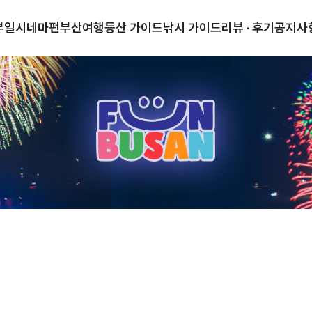
부일시네마
펀부산
여행
등산 가이드
낚시 가이드
리뷰 · 후기
공지사