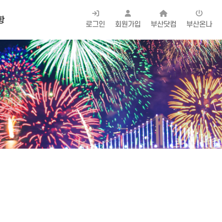
항
로그인
회원가입
부산닷컴
부산온나