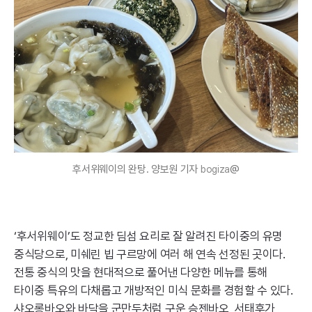
후서위웨이의 완탕. 양보원 기자
@
bogiza
‘후서위웨이’도 정교한 딤섬 요리로 잘 알려진 타이중의 유명
중식당으로, 미쉐린 빕 구르망에 여러 해 연속 선정된 곳이다.
전통 중식의 맛을 현대적으로 풀어낸 다양한 메뉴를 통해
타이중 특유의 다채롭고 개방적인 미식 문화를 경험할 수 있다.
샤오롱바오와 바닥을 군만두처럼 구운 승젠바오, 서태후가