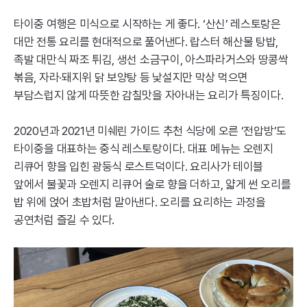
타이중 여행은 미식으로 시작하는 게 좋다. ‘산신’ 레스토랑은
대만 전통 요리를 현대적으로 풀어낸다. 랍스터 해산물 탕밥,
족발 대만식 짜조 튀김, 생선 소금구이, 아스파라거스와 땅콩싹
볶음, 자라·돼지위 닭 보양탕 등 낯설지만 막상 먹으면
부담스럽지 않게 따뜻한 감칠맛을 자아내는 요리가 특징이다.
2020년과 2021년 미쉐린 가이드 추천 식당에 오른 ‘전압방’도
타이중을 대표하는 중식 레스토랑이다. 대표 메뉴는 오렌지
리큐어 향을 입힌 광둥식 로스트덕이다. 요리사가 테이블
앞에서 불꽃과 오렌지 리큐어 술로 향을 더하고, 얇게 썬 오리를
밥 위에 얹어 초밥처럼 말아낸다. 오리를 요리하는 과정을
공연처럼 즐길 수 있다.