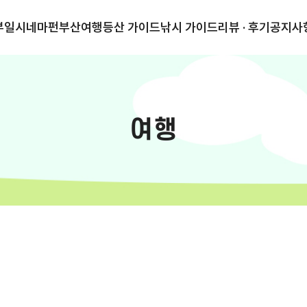
부일시네마
펀부산
여행
등산 가이드
낚시 가이드
리뷰 · 후기
공지사
여행