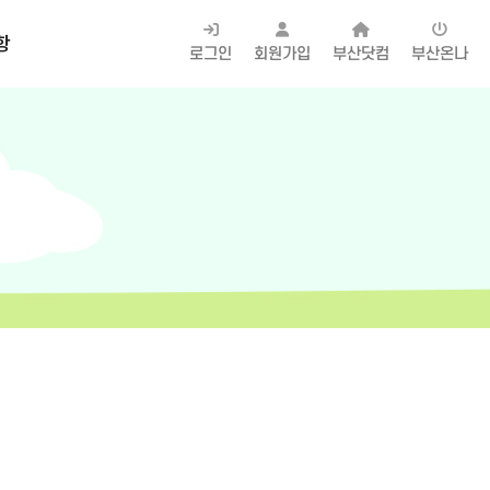
항
로그인
회원가입
부산닷컴
부산온나