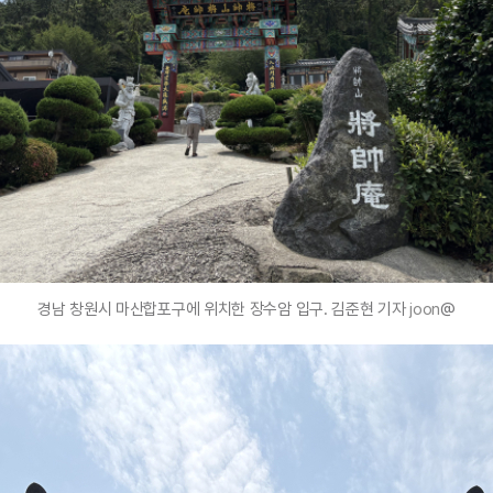
경남 창원시 마산합포구에 위치한 장수암 입구. 김준현 기자
joon
@