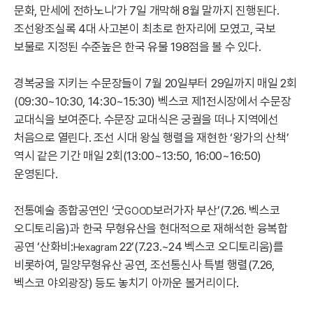
문화, 만세에 전하노니’가 7일 개막해 8월 말까지 진행된다.
조선왕조실록 4대 사고본이 최초로 한자리에 모였고, 국보
보물로 지정된 수준높은 한국 유물 198점을 볼 수 있다.
경복궁을 지키는 수문장들이 7월 20일부터 29일까지 매일 2회
(09:30~10:30, 14:30~15:30) 벡스코 제1전시장에서 수문장
교대식을 보여준다. 수문장 교대식은 궁궐을 떠나 지역에선
처음으로 열린다. 조선 시대 왕실 행렬을 재현한 ‘왕가의 산책’
역시 같은 기간 매일 2회(13:00~13:50, 16:00~16:50)
운영된다.
전통예술 종합공연인 ‘굿
보러가자 부산’(7.26. 벡스코
GOOD
오디토리움)과 한국 무형유산을 현대적으로 재해석한 융복합
공연 ‘산화비:
22’(7.23.~24 벡스코 오디토리움)를
Hexagram
비롯하여, 밀양무형유산 공연, 조선통신사 특별 행렬(7.26,
벡스코 야외광장) 등도 놓치기 아까운 볼거리이다.