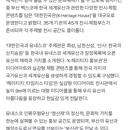
세계인이 함께 즐길 수 있는 문화축제가 될 수 있도록 행사기간
중 부산 벡스코에 한국 세계유산과 관련한 다양한 전시·체험
콘텐츠를 담은 ‘대한민국관(
)’을 대규모로
K-Heritage
House
운영한다고 밝혔다. 35개 기관의 45개 전시·체험부스가
준비되며 각 주제별 전시 공간도 흥미롭다.
‘대한민국과 유네스코’ 주제관은 화성, 남한산성, ‘산사: 한국의
산지승원’ 등 한국내 유네스코 세계유산과 잠정목록에 오른
유산의 매력과 가치를 소개한다. ‘
헤리티지 홍보관’은
K-
미디어아트와 실감형 체험 콘텐츠를 통해 전국 각지의
국가유산과 세계유산을 생생하게 경험할 수 있도록 구성했다.
‘헤리티지: 타임리스 타임’은 실감형 미디어아트 전시관에서
높이 9m에 이르는 대형 미디어폴을 통해 우리 유산의
아름다움을 웅장하고 현실감 있게 전달한다.
유네스코 인류무형유산 ‘영산재’의 정신적, 문화적 가치를
한눈에 살펴볼 수 있는 홍보 공간도 운영되며, 부산의 유산과
해양수도로서 면모를 선보이는 ‘부산관’도 만날 수 있다.