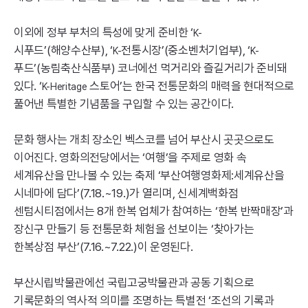
이외에 정부 부처의 특성에 맞게 준비한 ‘
K-
시푸드’(해양수산부), ‘
전통시장’(중소벤처기업부), ‘
K-
K-
푸드’(농림축산식품부) 코너에선 먹거리와 즐길거리가 준비돼
있다. ‘
스토어’는 한국 전통문화의 매력을 현대적으로
K-Heritage
풀어낸 특별한 기념품을 구입할 수 있는 공간이다.
문화 행사는 개최 장소인 벡스코를 넘어 부산시 곳곳으로도
이어진다. 영화의전당에서는 ‘여행’을 주제로 영화 속
세계유산을 만나볼 수 있는 축제 ‘부산여행영화제:세계유산을
시네마에 담다’(7.18.~19.)가 열리며, 신세계백화점
센텀시티점에서는 8개 한복 업체가 참여하는 ‘한복 반짝매장’과
장신구 만들기 등 전통문화 체험을 선보이는 ‘찾아가는
한복상점 부산’(7.16.~7.22.)이 운영된다.
부산시립박물관에선 국립고궁박물관과 공동 기획으로
기록문화의 역사적 의미를 조명하는 특별전 ‘조선의 기록과