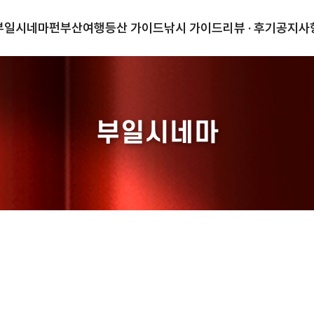
부일시네마
펀부산
여행
등산 가이드
낚시 가이드
리뷰 · 후기
공지사
부일시네마