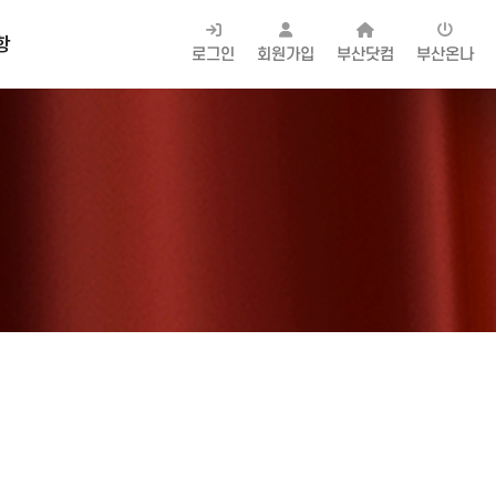
항
로그인
회원가입
부산닷컴
부산온나